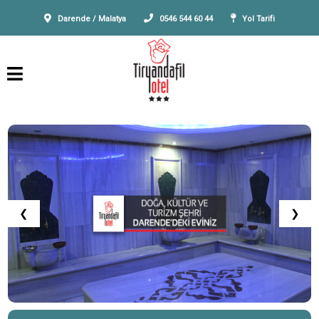
Darende / Malatya
0546 544 60 44
Yol Tarifi
❮
❯